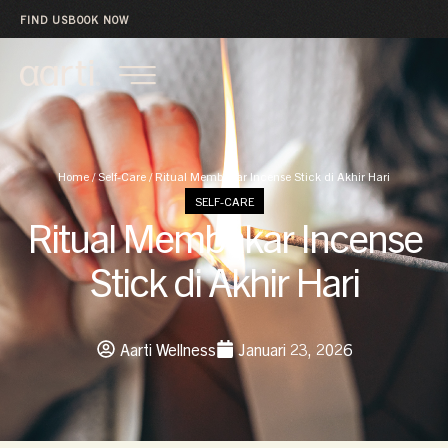
FIND US
BOOK NOW
Home
/
Self-Care
/
Ritual Membakar Incense Stick di Akhir Hari
SELF-CARE
Ritual Membakar Incense
Stick di Akhir Hari
Aarti Wellness
Januari 23, 2026