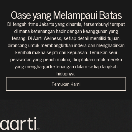
this 
n
place, 
Oase yang Melampaui Batas
from 
Di tengah ritme Jakarta yang dinamis, tersembunyi tempat
the 
di mana ketenangan hadir dengan keanggunan yang
massa
tenang. Di Aarti Wellness, setiap detail memiliki tujuan,
ge, 
t
dirancang untuk membangkitkan indera dan menghadirkan
hospit
kembali makna sejati dari kepuasan. Temukan seni
ality, 
r
perawatan yang penuh makna, diciptakan untuk mereka
event 
yang menghargai ketenangan dalam setiap langkah
the 
hidupnya.
post 
treat
Temukan Kami
ment 
food. 
will 
definit
ely 
come 