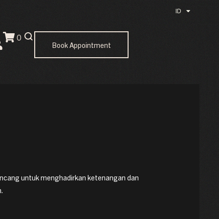
ID
EN
0
Book Appointment
irancang untuk menghadirkan ketenangan dan
n.