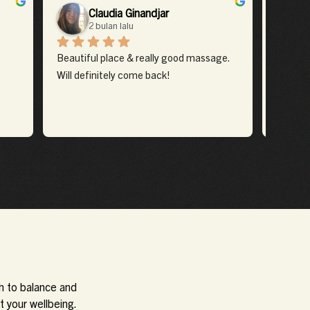
Claudia Ginandjar
2 bulan lalu
Beautiful place & really good massage. 
This wa
Will definitely come back!
lot abo
experie
with th
through
serene, 
thought
unwind.
h to balance and
t your wellbeing.