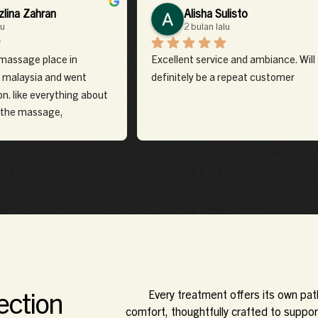
zlina Zahran
Alisha Sulisto
lu
2 bulan lalu
massage place in 
Excellent service and ambiance. Will 
 malaysia and went 
definitely be a repeat customer
n. like everything about 
 the massage, 
nt the post treatment 
ely come again if visiting 
ection
Every treatment offers its own pat
comfort, thoughtfully crafted to suppor