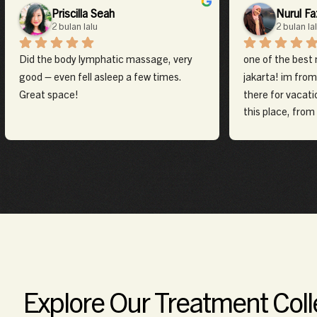
Priscilla Seah
Nurul Fa
2 bulan lalu
2 bulan la
Did the body lymphatic massage, very 
one of the best 
good – even fell asleep a few times. 
jakarta! im from
Great space!
there for vacatio
this place, from
hospitality, eve
food. will definit
jakarta
Explore Our Treatment Coll