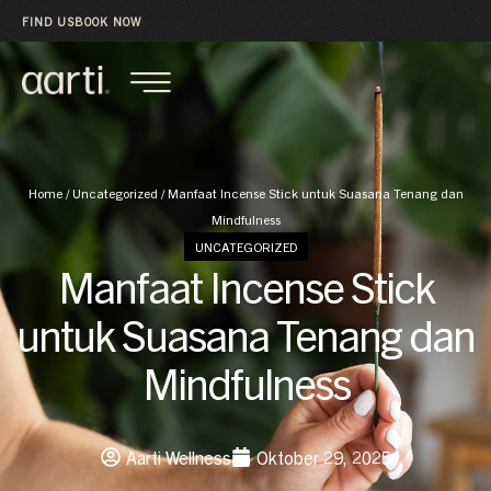
FIND US
BOOK NOW
Home
/
Uncategorized
/
Manfaat Incense Stick untuk Suasana Tenang dan
Mindfulness
UNCATEGORIZED
Manfaat Incense Stick
untuk Suasana Tenang dan
Mindfulness
Aarti Wellness
Oktober 29, 2025