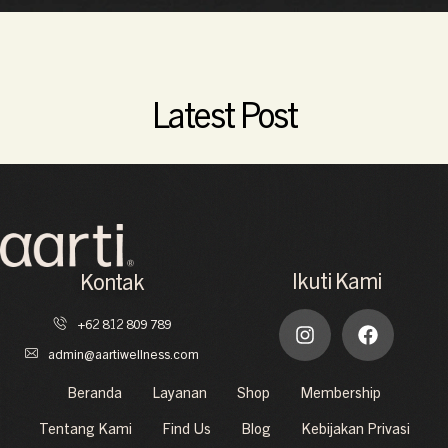
suasana yang hangat, serta perawatan restoratif yang
menyeimbangkan tubuh dan pikiran secara mendalam.
Read More
Latest Post
Ikuti Kami
Kontak
+62 812 809 789
admin@aartiwellness.com
Beranda
Layanan
Shop
Membership
Tentang Kami
Find Us
Blog
Kebijakan Privasi