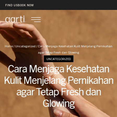
FIND US
BOOK NOW
Home
/
Uncategorized
/
Cara Menjaga Kesehatan Kulit Menjelang Pernikahan
agar Tetap Fresh dan Glowing
UNCATEGORIZED
Cara Menjaga Kesehatan
Kulit Menjelang Pernikahan
agar Tetap Fresh dan
Glowing