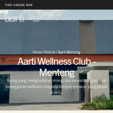
FIND US
BOOK NOW
Home
/
Find Us
/
Aarti Menteng
Aarti Wellness Club -
Menteng
Ruang yang menghadirkan energi dan keseimbangan, saat
keanggunan wellness berpadu dengan gerakan yang penuh
makna.