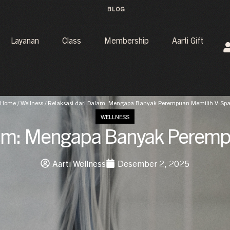
BLOG
Layanan
Class
Membership
Aarti Gift
Home
/
Wellness
/
Relaksasi dari Dalam: Mengapa Banyak Perempuan Memilih V-Sp
WELLNESS
alam: Mengapa Banyak Peremp
Aarti Wellness
Desember 2, 2025