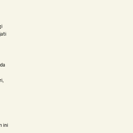
gi
ati
ada
i,
 ini