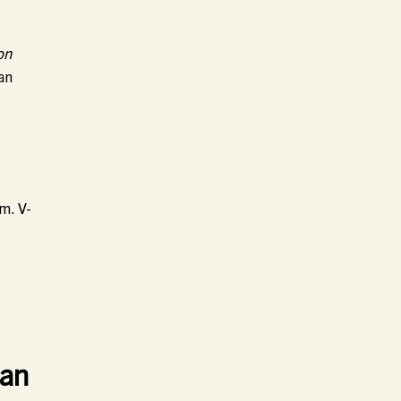
on
an
m. V-
uan