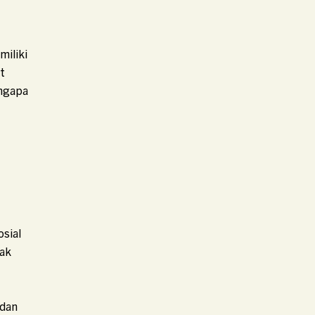
miliki
t
engapa
sial
dak
 dan