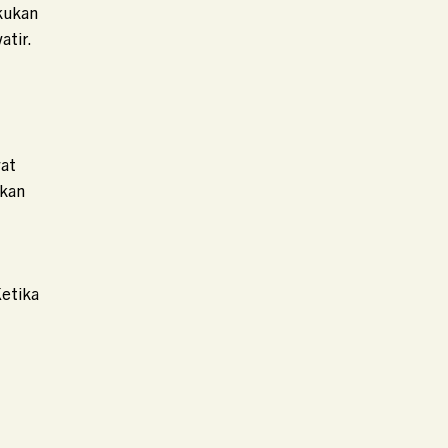
kukan
atir.
wat
ukan
etika