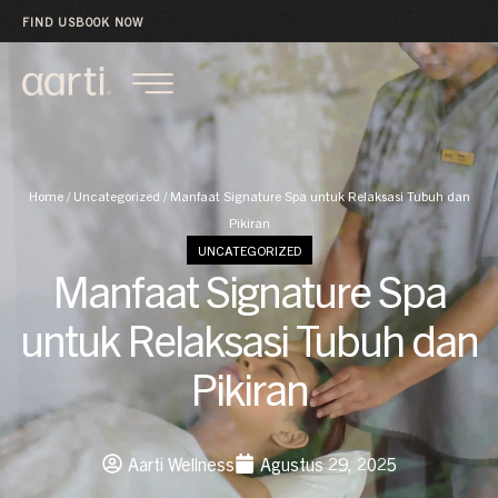
FIND US
BOOK NOW
Home
/
Uncategorized
/
Manfaat Signature Spa untuk Relaksasi Tubuh dan
Pikiran
UNCATEGORIZED
Manfaat Signature Spa
untuk Relaksasi Tubuh dan
Pikiran
Aarti Wellness
Agustus 29, 2025